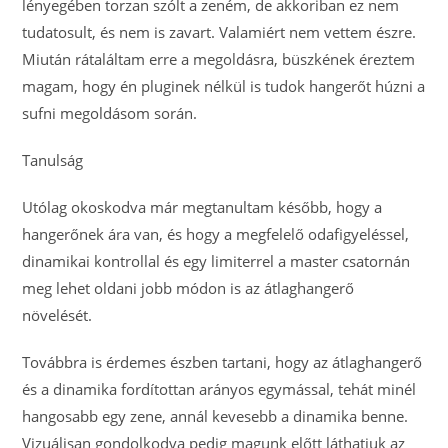
lényegében torzan szólt a zeném, de akkoriban ez nem
tudatosult, és nem is zavart. Valamiért nem vettem észre.
Miután rátaláltam erre a megoldásra, büszkének éreztem
magam, hogy én pluginek nélkül is tudok hangerőt húzni a
sufni megoldásom során.
Tanulság
Utólag okoskodva már megtanultam később, hogy a
hangerőnek ára van, és hogy a megfelelő odafigyeléssel,
dinamikai kontrollal és egy limiterrel a master csatornán
meg lehet oldani jobb módon is az átlaghangerő
növelését.
Továbbra is érdemes észben tartani, hogy az átlaghangerő
és a dinamika fordítottan arányos egymással, tehát minél
hangosabb egy zene, annál kevesebb a dinamika benne.
Vizuálisan gondolkodva pedig magunk előtt láthatjuk az