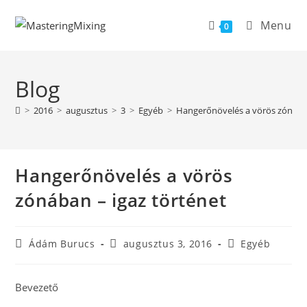
Skip
Menu
to
0
content
Blog
>
2016
>
augusztus
>
3
>
Egyéb
>
Hangerőnövelés a vörös zónában
Hangerőnövelés a vörös
zónában – igaz történet
Post
Post
Post
Ádám Burucs
augusztus 3, 2016
Egyéb
author:
published:
category:
Bevezető