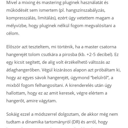
Mivel a mixing és mastering pluginek használatát és
működését sem ismertem (pl. hangszínszabályzás,
kompresszálás, limitálás), ezért úgy vetettem magam a
mélyvízbe, hogy pluginek nélkül fogom megvalósítani a
célom.
Először azt teszteltem, mi történik, ha a master csatorna
hangerejét tolom csutkára a pirosba (kb. +2-5 decibel). Ez
egy kicsit segített, de alig volt érzékelhető változás az
átlaghangerőben. Végül kizárásos alapon azt próbáltam ki,
hogy az egyes sávok hangerejét, úgymond “belülről”, a
mixből fogom felhangosítani. A kirenderelés után úgy
hallottam, hogy ez az amit keresek, végre elértem a
hangerőt, amire vágytam.
Sokáig ezzel a módszerrel dolgoztam, de akkor még nem
tudtam a dinamika tartományról (DR) és arról, hogy