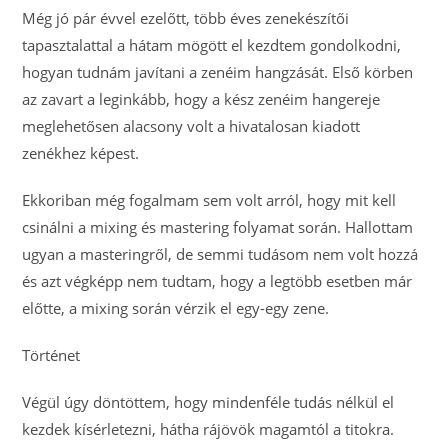
Még jó pár évvel ezelőtt, több éves zenekészítői
tapasztalattal a hátam mögött el kezdtem gondolkodni,
hogyan tudnám javítani a zenéim hangzását. Első körben
az zavart a leginkább, hogy a kész zenéim hangereje
meglehetősen alacsony volt a hivatalosan kiadott
zenékhez képest.
Ekkoriban még fogalmam sem volt arról, hogy mit kell
csinálni a mixing és mastering folyamat során. Hallottam
ugyan a masteringről, de semmi tudásom nem volt hozzá
és azt végképp nem tudtam, hogy a legtöbb esetben már
előtte, a mixing során vérzik el egy-egy zene.
Történet
Végül úgy döntöttem, hogy mindenféle tudás nélkül el
kezdek kísérletezni, hátha rájövök magamtól a titokra.