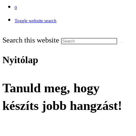
0
Toggle website search
Search this website
Nyitólap
Tanuld meg, hogy
készíts jobb hangzást!
Átfogó könyv a Mixingről és