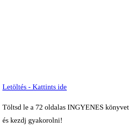
Masteringről.
A mű hangmérnöki
szempontból (final mix, mixdown,
“végső keverés”, “lekeverés”)
közelít a keveréshez és
masteringhez.
Letöltés - Kattints ide
Töltsd le a 72 oldalas INGYENES könyvet
és kezdj gyakorolni!