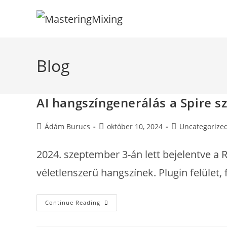
Skip
to
content
Blog
AI hangszíngenerálás a Spire s
Post
Post
Post
Ádám Burucs
október 10, 2024
Uncategorize
author:
published:
category:
2024. szeptember 3-án lett bejelentve a 
véletlenszerű hangszínek. Plugin felület,
AI
Continue Reading
Hangszíngenerálás
A
Spire