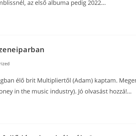
 Emblissnél, az első albuma pedig 2022…
 zeneiparban
rized
ágban élő brit Multipliertől (Adam) kaptam. Meg
oney in the music industry). Jó olvasást hozzá!…