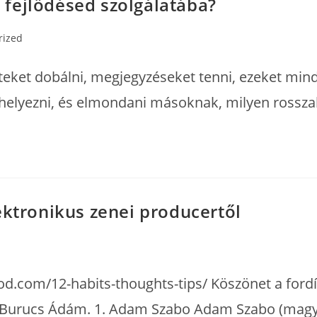
át fejlődésed szolgálatába?
rized
ket dobálni, megjegyzéseket tenni, ezeket minda
helyezni, és elmondani másoknak, milyen rossz
ektronikus zenei producertől
rod.com/12-habits-thoughts-tips/ Köszönet a for
ás: Burucs Ádám. 1. Adam Szabo Adam Szabo (ma