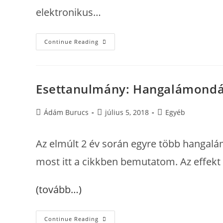
elektronikus…
Tippek
Continue Reading
És
Szokások
12
Profi
Elektronikus
Zenei
Esettanulmány: Hangalámondás
Producertől
Post
Post
Post
Ádám Burucs
július 5, 2018
Egyéb
author:
published:
category:
Az elmúlt 2 év során egyre több hangalá
most itt a cikkben bemutatom. Az effekt 
(tovább…)
Esettanulmány:
Continue Reading