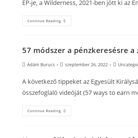
EP-je, a Wilderness, 2021-ben jött ki az
Interjú
Continue Reading
SzilardK-
Val:
Zenekészítésről,
Sound
Designról
És
57 módszer a pénzkeresésre a
Keverésről
Post
Post
Post
Ádám Burucs
szeptember 26, 2022
Uncatego
author:
published:
category:
A következő tippeket az Egyesült Királys
összefoglaló videóját (57 ways to earn m
57
Continue Reading
Módszer
A
Pénzkeresésre
A
Zeneiparban