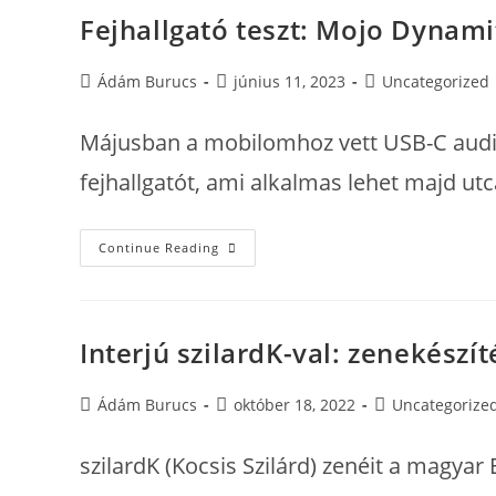
Zenei
Karrierig
Fejhallgató teszt: Mojo Dynam
Post
Post
Post
Ádám Burucs
június 11, 2023
Uncategorized
author:
published:
category:
Májusban a mobilomhoz vett USB-C audio 
fejhallgatót, ami alkalmas lehet majd ut
Fejhallgató
Continue Reading
Teszt:
Mojo
Dynamite
Bluetooth
Zenehallgatáshoz
Interjú szilardK-val: zenekészí
Post
Post
Post
Ádám Burucs
október 18, 2022
Uncategorize
author:
published:
category:
szilardK (Kocsis Szilárd) zenéit a magya