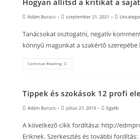
Hogyan állítsd a kritikát a saj
Post
Post
Post
Ádám Burucs
szeptember 21, 2021
Uncatego
author:
published:
category:
Tanácsokat osztogatni, negatív kommente
könnyű magunkat a szakértő szerepébe 
Hogyan
Continue Reading
Állítsd
A
Kritikát
A
Saját
Fejlődésed
Tippek és szokások 12 profi el
Szolgálatába?
Post
Post
Post
Ádám Burucs
július 27, 2019
Egyéb
author:
published:
category:
A következő cikk fordítása: http://edmp
Eriknek. Szerkesztés és további fordít