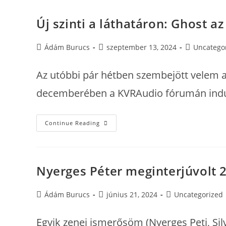
Szinti
VST-
Ben
Új szinti a láthatáron: Ghost az
Post
Post
Post
Ádám Burucs
szeptember 13, 2024
Uncatego
author:
published:
category:
Az utóbbi pár hétben szembejött velem a
decemberében a KVRAudio fórumán indult
Új
Continue Reading
Szinti
A
Láthatáron:
Ghost
Az
Exacoustics-
Nyerges Péter meginterjúvolt 
Tól
Post
Post
Post
Ádám Burucs
június 21, 2024
Uncategorized
author:
published:
category:
Egyik zenei ismerősöm (Nyerges Peti, Sil