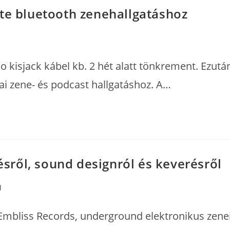
ite bluetooth zenehallgatáshoz
kisjack kábel kb. 2 hét alatt tönkrement. Ezutá
cai zene- és podcast hallgatáshoz. A…
tésről, sound designról és keverésről
d
r Embliss Records, underground elektronikus zen