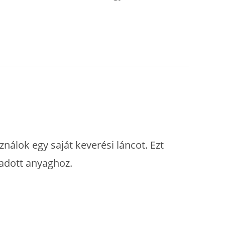
álok egy saját keverési láncot. Ezt
 adott anyaghoz.