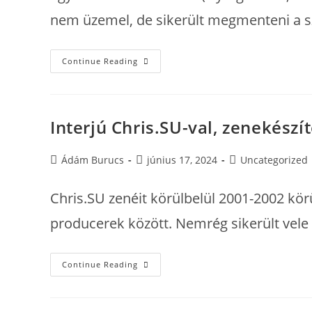
nem üzemel, de sikerült megmenteni a sz
Nyerges
Continue Reading
Péter
Meginterjúvolt
2022-
Ben
Interjú Chris.SU-val, zenekészít
Post
Post
Post
Ádám Burucs
június 17, 2024
Uncategorized
author:
published:
category:
Chris.SU zenéit körülbelül 2001-2002 k
producerek között. Nemrég sikerült vele 
Interjú
Continue Reading
Chris.SU-
Val,
Zenekészítéstől
A