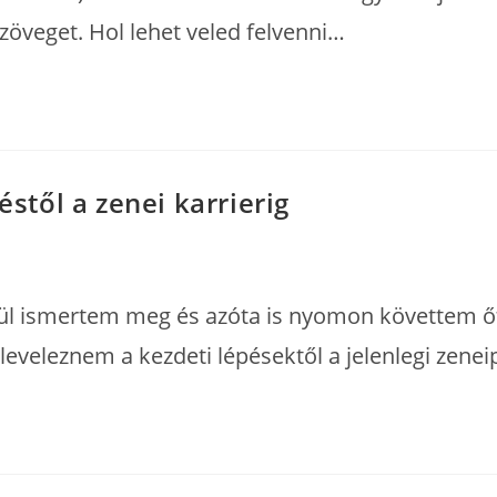
öveget. Hol lehet veled felvenni…
éstől a zenei karrierig
örül ismertem meg és azóta is nyomon követtem ő
leveleznem a kezdeti lépésektől a jelenlegi zenei