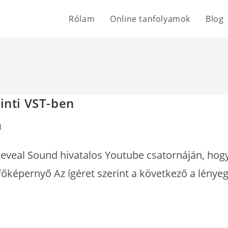
Rólam
Online tanfolyamok
Blog
zinti VST-ben
d
Reveal Sound hivatalos Youtube csatornáján, hog
 főképernyő Az ígéret szerint a következő a lénye