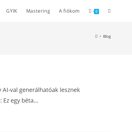
GYIK
Mastering
A fiókom
Toggle
0
website
>
Blog
search
y AI-val generálhatóak lesznek
g: Ez egy béta…