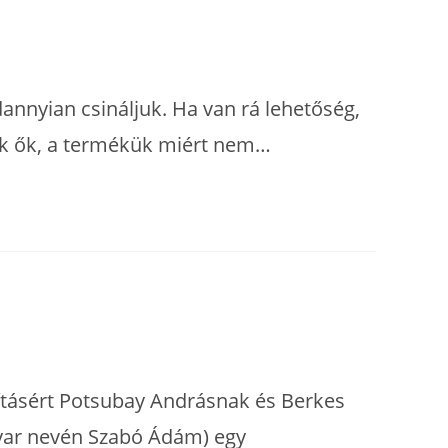
nnyian csináljuk. Ha van rá lehetőség,
ak ők, a termékük miért nem…
dításért Potsubay Andrásnak és Berkes
gyar nevén Szabó Ádám) egy