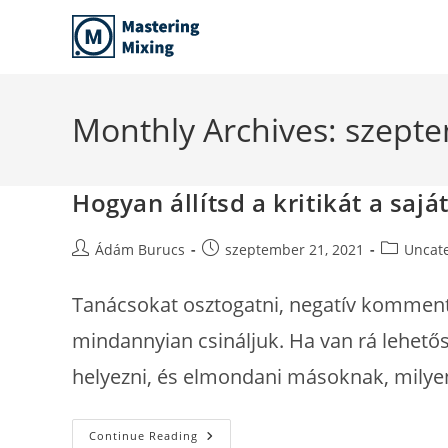
Skip
to
content
Monthly Archives: szept
Hogyan állítsd a kritikát a saj
Post
Post
Post
Ádám Burucs
szeptember 21, 2021
Uncat
author:
published:
category:
Tanácsokat osztogatni, negatív komment
mindannyian csináljuk. Ha van rá lehet
helyezni, és elmondani másoknak, milye
Hogyan
Continue Reading