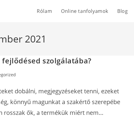
Rólam
Online tanfolyamok
Blog
ember 2021
át fejlődésed szolgálatába?
egorized
eket dobálni, megjegyzéseket tenni, ezeket
őség, könnyű magunkat a szakértő szerepébe
n rosszak ők, a termékük miért nem…