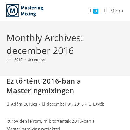
Skip
Menu
to
0
content
Monthly Archives:
december 2016
>
2016
>
december
Ez történt 2016-ban a
Masteringmixingen
Post
Post
Post
Ádám Burucs
december 31, 2016
Egyéb
author:
published:
category:
Itt röviden leírom, mik történtek 2016-ban a
Masteringmixing projekttel.