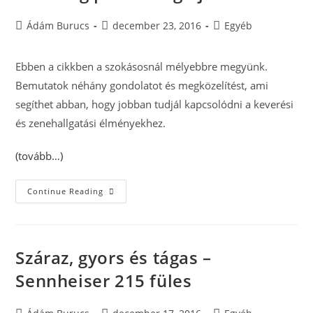
Post
Post
Post
Ádám Burucs
december 23, 2016
Egyéb
author:
published:
category:
Ebben a cikkben a szokásosnál mélyebbre megyünk.
Bemutatok néhány gondolatot és megközelítést, ami
segíthet abban, hogy jobban tudjál kapcsolódni a keverési
és zenehallgatási élményekhez.
(tovább…)
A
Continue Reading
Mixing
Pszichológiája
Száraz, gyors és tágas –
Sennheiser 215 füles
Post
Post
Post