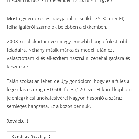
Ádám Burucs
december 17, 2016
Egyéb
author:
published:
category:
Most egy érdekes és nagyjából olcsó (kb. 25-30 ezer Ft)
fejhallgatóról számolok be ebben a cikkemben.
2008 körül akartam venni egy erősebb hangú fülest több
feladatra. Néhány másik márka és modell után ezt
választottam ki és elkezdtem használni zenehallgatásra és
készítésre.
Talán szokatlan lehet, de úgy gondolom, hogy ez a füles a
legendás és drága HD 600 füles (120 ezer Ft körül kapható
jelenleg) kicsi unokatestvére! Nagyon hasonló a száraz,
semleges hangzása. Ez a közös bennük.
(tovább…)
Száraz,
Continue Reading