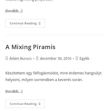
(tovább…)
Ez
Continue Reading
Történt
2016-
Ban
A
Masteringmixingen
A Mixing Piramis
Post
Post
Post
Ádám Burucs
december 30, 2016
Egyéb
author:
published:
category:
Készítettem egy felfogásmódot, mire érdemes hangsúlyt
helyezni, milyen sorrendben a keverés során.
(tovább…)
A
Continue Reading
Mixing
Piramis