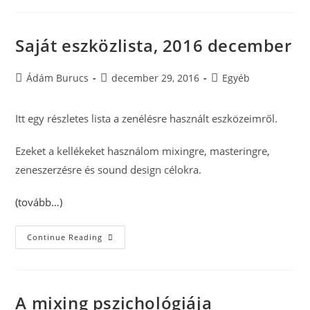
Saját eszközlista, 2016 december
Post
Post
Post
Ádám Burucs
december 29, 2016
Egyéb
author:
published:
category:
Itt egy részletes lista a zenélésre használt eszközeimről.
Ezeket a kellékeket használom mixingre, masteringre,
zeneszerzésre és sound design célokra.
(tovább…)
Saját
Continue Reading
Eszközlista,
2016
December
A mixing pszichológiája